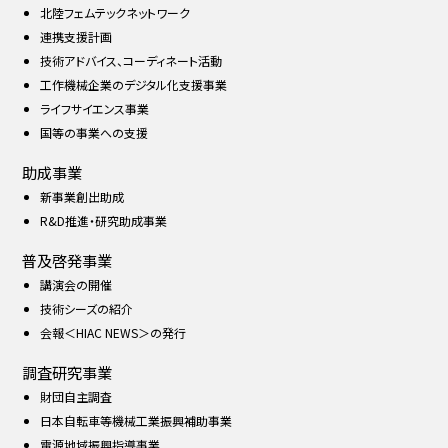
北陸フェムテックネットワーク
連携支援計画
技術アドバイス、コーディネート活動
工作機械企業のデジタル化支援事業
ライフサイエンス事業
国等の事業への支援
助成事業
新事業創出助成
R&D推進・研究助成事業
普及啓発事業
講演会の開催
技術シーズの紹介
会報＜HIAC NEWS＞の発行
調査研究事業
財団自主調査
日本自転車等機械工業振興補助事業
電源地域振興指導事業