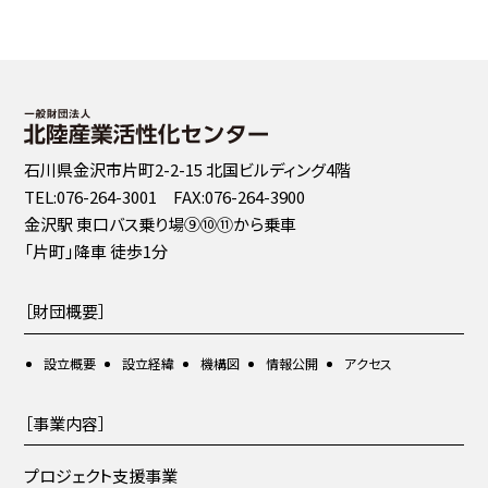
石川県金沢市片町2-2-15 北国ビルディング4階
TEL:076-264-3001 FAX:076-264-3900
金沢駅 東口バス乗り場⑨⑩⑪から乗車
「片町」降車 徒歩1分
［財団概要］
設立概要
設立経緯
機構図
情報公開
アクセス
［事業内容］
プロジェクト支援事業