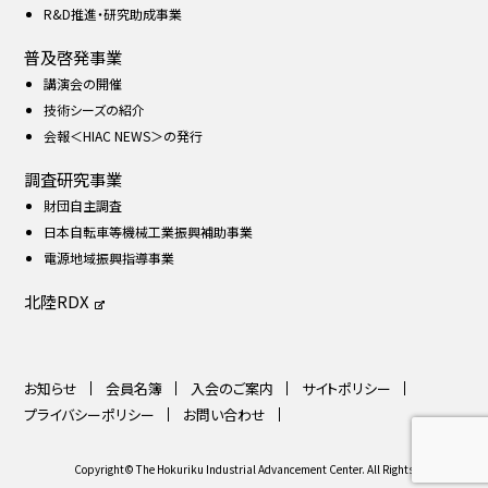
R&D推進・研究助成事業
普及啓発事業
講演会の開催
技術シーズの紹介
会報＜HIAC NEWS＞の発行
調査研究事業
財団自主調査
日本自転車等機械工業振興補助事業
電源地域振興指導事業
北陸RDX
お知らせ
会員名簿
入会のご案内
サイトポリシー
プライバシーポリシー
お問い合わせ
Copyright© The Hokuriku Industrial Advancement Center. All Rights Reserved.