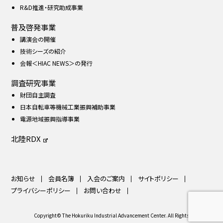
R&D推進・研究助成事業
普及啓発事業
講演会の開催
技術シーズの紹介
会報＜HIAC NEWS＞の発行
調査研究事業
財団自主調査
日本自転車等機械工業振興補助事業
電源地域振興指導事業
北陸RDX
お知らせ
会員名簿
入会のご案内
サイトポリシー
プライバシーポリシー
お問い合わせ
Copyright© The Hokuriku Industrial Advancement Center. All Rights Reserved.