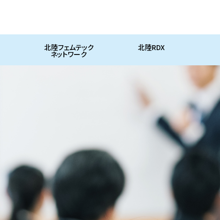
北陸フェムテック
北陸RDX
ネットワーク
事業
北陸フェムテックネットワーク
連携支援計画
技術アドバイス、コーディネート活動
工作機械企業のデジタル化支援事業
ライフサイエンス事業
国等の事業への支援
新事業創出助成
R&D推進・研究助成事業
講演会の開催
技術シーズの紹介
会報＜HIAC NEWS＞の発行
財団自主調査
日本自転車等機械工業振興補助事業
電源地域振興指導事業