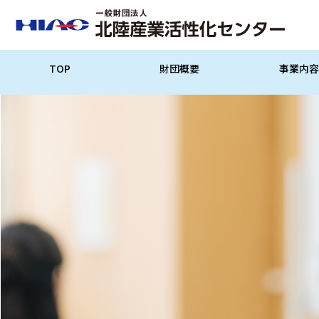
TOP
財団概要
事業内容
設立概要
設立経緯
機構図
情報公開
プロジェクト支援
助成事業
普及啓発事業
調査研究事業