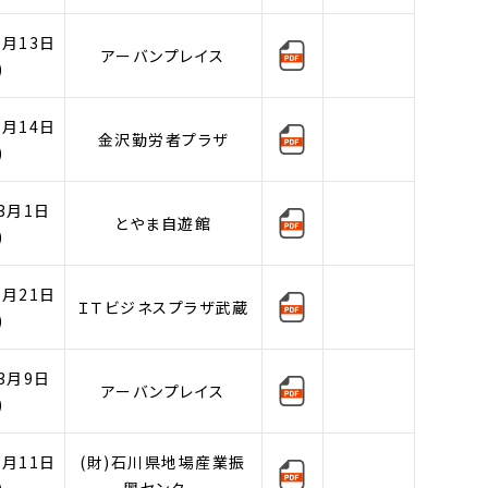
3月13日
アーバンプレイス
)
3月14日
金沢勤労者プラザ
)
3月1日
とやま自遊館
)
2月21日
ＩＴビジネスプラザ武蔵
)
3月9日
アーバンプレイス
)
3月11日
(財)石川県地場産業振