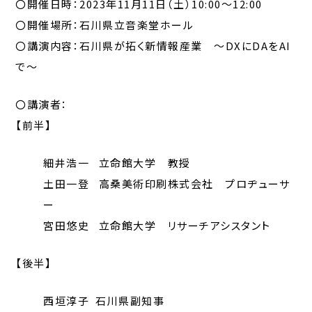
〇開催日時：2023年11月11日（土）10:00～12:00
〇開催場所：石川県立音楽堂ホール
〇講演内容：石川県が拓く新情報産業 ～DXにDAをAI
で～
〇講演者：
【前半】
細井浩一 立命館大学 教授
土田一登 高桑美術印刷株式会社 プロヂューサ
ー
宮田悠史 立命館大学 リサーチアシスタント
【後半】
西垣淳子 石川県副知事