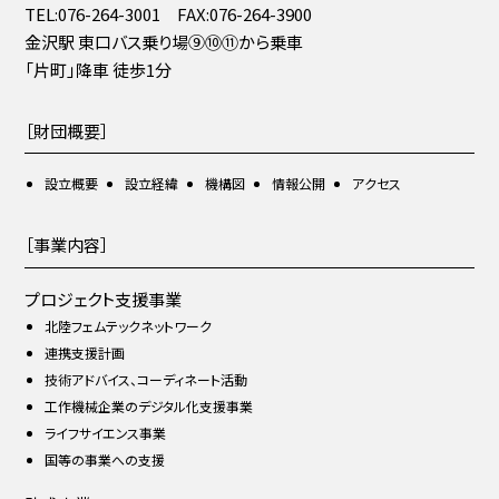
TEL:076-264-3001 FAX:076-264-3900
金沢駅 東口バス乗り場⑨⑩⑪から乗車
「片町」降車 徒歩1分
［財団概要］
設立概要
設立経緯
機構図
情報公開
アクセス
［事業内容］
プロジェクト支援事業
北陸フェムテックネットワーク
連携支援計画
技術アドバイス、コーディネート活動
工作機械企業のデジタル化支援事業
ライフサイエンス事業
国等の事業への支援