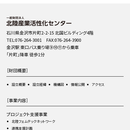
石川県金沢市片町2-2-15 北国ビルディング4階
TEL:076-264-3001 FAX:076-264-3900
金沢駅 東口バス乗り場⑨⑩⑪から乗車
「片町」降車 徒歩1分
［財団概要］
設立概要
設立経緯
機構図
情報公開
アクセス
［事業内容］
プロジェクト支援事業
北陸フェムテックネットワーク
連携支援計画