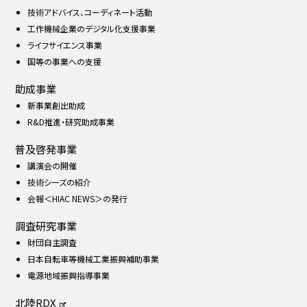
技術アドバイス、コーディネート活動
工作機械企業のデジタル化支援事業
ライフサイエンス事業
国等の事業への支援
助成事業
新事業創出助成
R&D推進・研究助成事業
普及啓発事業
講演会の開催
技術シーズの紹介
会報＜HIAC NEWS＞の発行
調査研究事業
財団自主調査
日本自転車等機械工業振興補助事業
電源地域振興指導事業
北陸RDX