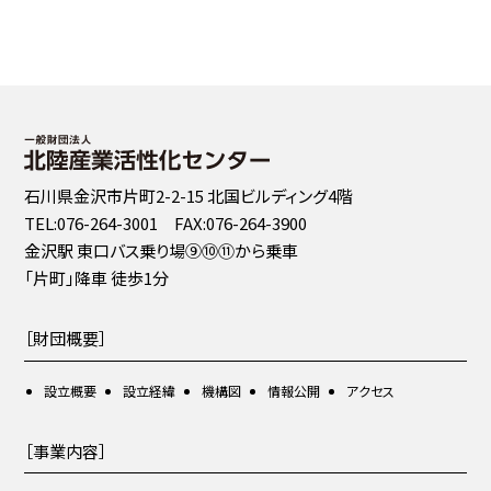
石川県金沢市片町2-2-15 北国ビルディング4階
TEL:076-264-3001 FAX:076-264-3900
金沢駅 東口バス乗り場⑨⑩⑪から乗車
「片町」降車 徒歩1分
［財団概要］
設立概要
設立経緯
機構図
情報公開
アクセス
［事業内容］