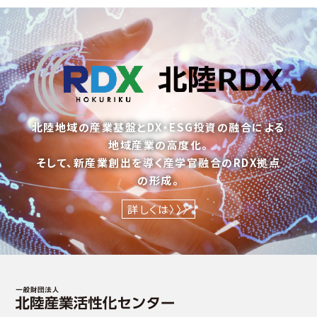
北陸地域の産業基盤とDX・ESG投資の融合による
地域産業の高度化。
そして、新産業創出を導く産学官融合のRDX拠点
の形成。
詳しくは〉〉〉