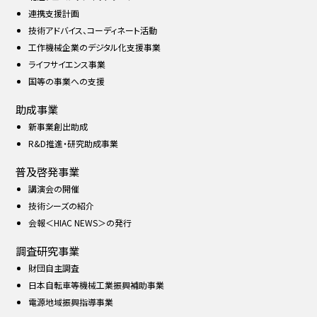
連携支援計画
技術アドバイス、コーディネート活動
工作機械企業のデジタル化支援事業
ライフサイエンス事業
国等の事業への支援
助成事業
新事業創出助成
R&D推進・研究助成事業
普及啓発事業
講演会の開催
技術シーズの紹介
会報＜HIAC NEWS＞の発行
調査研究事業
財団自主調査
日本自転車等機械工業振興補助事業
電源地域振興指導事業