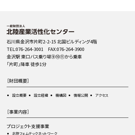
石川県金沢市片町2-2-15 北国ビルディング4階
TEL:076-264-3001 FAX:076-264-3900
金沢駅 東口バス乗り場⑨⑩⑪から乗車
「片町」降車 徒歩1分
［財団概要］
設立概要
設立経緯
機構図
情報公開
アクセス
［事業内容］
プロジェクト支援事業
北陸フェムテックネットワーク