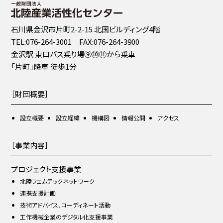
石川県金沢市片町2-2-15 北国ビルディング4階
TEL:076-264-3001 FAX:076-264-3900
金沢駅 東口バス乗り場⑨⑩⑪から乗車
「片町」降車 徒歩1分
［財団概要］
設立概要
設立経緯
機構図
情報公開
アクセス
［事業内容］
プロジェクト支援事業
北陸フェムテックネットワーク
連携支援計画
技術アドバイス、コーディネート活動
工作機械企業のデジタル化支援事業