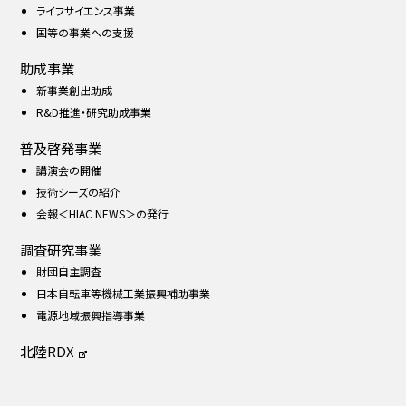
ライフサイエンス事業
国等の事業への支援
助成事業
新事業創出助成
R&D推進・研究助成事業
普及啓発事業
講演会の開催
技術シーズの紹介
会報＜HIAC NEWS＞の発行
調査研究事業
財団自主調査
日本自転車等機械工業振興補助事業
電源地域振興指導事業
北陸RDX