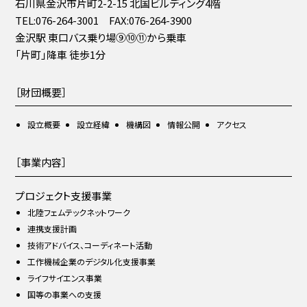
石川県金沢市片町2-2-15 北国ビルディング4階
TEL:076-264-3001 FAX:076-264-3900
金沢駅 東口バス乗り場⑨⑩⑪から乗車
「片町」降車 徒歩1分
［財団概要］
設立概要
設立経緯
機構図
情報公開
アクセス
［事業内容］
プロジェクト支援事業
北陸フェムテックネットワーク
連携支援計画
技術アドバイス、コーディネート活動
工作機械企業のデジタル化支援事業
ライフサイエンス事業
国等の事業への支援